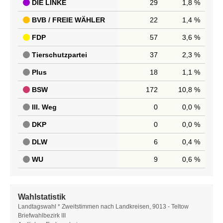
DIE LINKE
29
1,8 %
BVB / FREIE WÄHLER
22
1,4 %
FDP
57
3,6 %
Tierschutzpartei
37
2,3 %
Plus
18
1,1 %
BSW
172
10,8 %
III. Weg
0
0,0 %
DKP
0
0,0 %
DLW
6
0,4 %
WU
9
0,6 %
Wahlstatistik
Wahlstatistik
Landtagswahl * Zweitstimmen nach Landkreisen, 9013 - Teltow
Briefwahlbezirk III