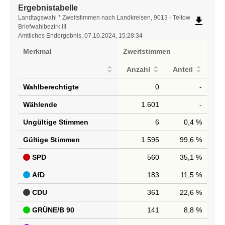
Ergebnistabelle
Ergebnistabelle
Landtagswahl * Zweitstimmen nach Landkreisen, 9013 - Teltow
file_download
Briefwahlbezirk III
Amtliches Endergebnis, 07.10.2024, 15:28:34
Merkmal
Zweitstimmen
Anzahl
Anteil
Wahlberechtigte
0
-
Wählende
1.601
-
Ungültige Stimmen
6
0,4 %
Gültige Stimmen
1.595
99,6 %
SPD
560
35,1 %
AfD
183
11,5 %
CDU
361
22,6 %
GRÜNE/B 90
141
8,8 %