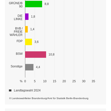
GRÜNE/B
8,8
90
DIE
1,8
LINKE
BVB /
1,4
FREIE
WÄHLER
FDP
3,6
BSW
10,8
Sonstige
4,4
%
0
5
10
15
20
25
30
35
Landtagswahl 2024
© Landeswahlleiter Brandenburg/Amt für Statistik Berlin-Brandenburg