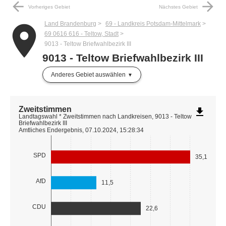
arrow_back
arrow_forward
Vorheriges Gebiet
Nächstes Gebiet
Land Brandenburg
69 - Landkreis Potsdam-Mittelmark
place
69 0616 616 - Teltow, Stadt
9013 - Teltow Briefwahlbezirk III
9013 - Teltow Briefwahlbezirk III
Anderes Gebiet auswählen
Zweitstimmen
file_download
Landtagswahl * Zweitstimmen nach Landkreisen, 9013 - Teltow
Briefwahlbezirk III
Amtliches Endergebnis, 07.10.2024, 15:28:34
SPD
35,1
AfD
11,5
CDU
22,6