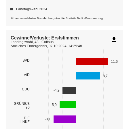
Landtagswahl 2024
© Landeswahlleiter Brandenburg/Amt für Statistik Berlin-Brandenburg
Gewinne/Verluste: Erststimmen
file_download
Landtagswahl, 43 - Cottbus I
Amtliches Endergebnis, 07.10.2024, 14:29:48
SPD
11,6
AfD
8,7
CDU
-4,9
GRÜNE/B
-5,9
90
DIE
-8,1
LINKE