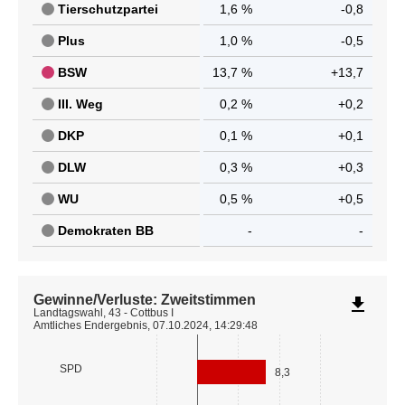
Tierschutzpartei
1,6 %
-0,8
Plus
1,0 %
-0,5
BSW
13,7 %
+13,7
III. Weg
0,2 %
+0,2
DKP
0,1 %
+0,1
DLW
0,3 %
+0,3
WU
0,5 %
+0,5
Demokraten BB
-
-
Gewinne/Verluste: Zweitstimmen
file_download
Landtagswahl, 43 - Cottbus I
Amtliches Endergebnis, 07.10.2024, 14:29:48
SPD
8,3