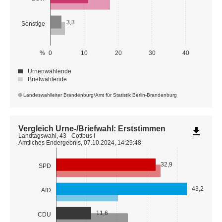
3,3
Sonstige
%
0
10
20
30
40
Urnenwählende
Briefwählende
© Landeswahlleiter Brandenburg/Amt für Statistik Berlin-Brandenburg
Vergleich Urne-/Briefwahl: Erststimmen
file_download
Landtagswahl, 43 - Cottbus I
Amtliches Endergebnis, 07.10.2024, 14:29:48
32,9
SPD
43,2
AfD
11,6
CDU