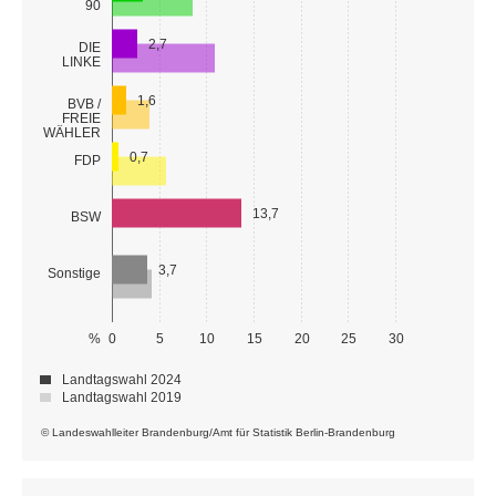
90
2,7
DIE
LINKE
1,6
BVB /
FREIE
WÄHLER
0,7
FDP
13,7
BSW
3,7
Sonstige
%
0
5
10
15
20
25
30
Landtagswahl 2024
Landtagswahl 2019
© Landeswahlleiter Brandenburg/Amt für Statistik Berlin-Brandenburg