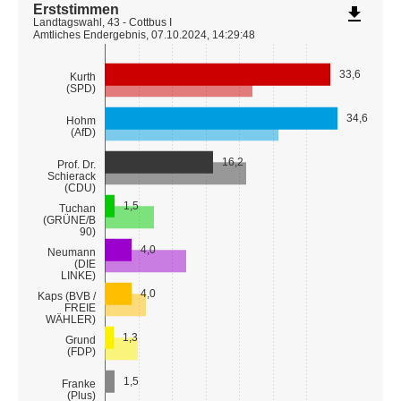
Erststimmen
file_download
Landtagswahl, 43 - Cottbus I
Amtliches Endergebnis, 07.10.2024, 14:29:48
33,6
Kurth
(SPD)
34,6
Hohm
(AfD)
16,2
Prof. Dr.
Schierack
(CDU)
1,5
Tuchan
(GRÜNE/B
90)
4,0
Neumann
(DIE
LINKE)
4,0
Kaps (BVB /
FREIE
WÄHLER)
1,3
Grund
(FDP)
1,5
Franke
(Plus)