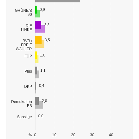
0,9
GRÜNE/B
90
3,3
DIE
LINKE
3,5
BVB /
FREIE
WÄHLER
1,0
FDP
1,1
Plus
0,4
DKP
2,0
Demokraten
BB
0,0
Sonstige
%
0
10
20
30
40