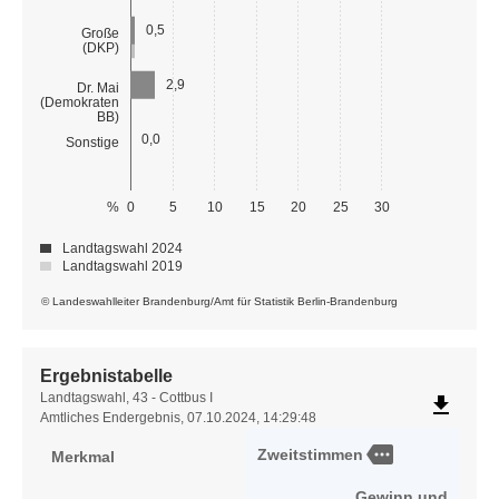
0,5
Große
(DKP)
2,9
Dr. Mai
(Demokraten
BB)
0,0
Sonstige
%
0
5
10
15
20
25
30
Landtagswahl 2024
Landtagswahl 2019
© Landeswahlleiter Brandenburg/Amt für Statistik Berlin-Brandenburg
Ergebnistabelle
Ergebnistabelle
Landtagswahl, 43 - Cottbus I
file_download
Amtliches Endergebnis, 07.10.2024, 14:29:48
more
Zweitstimmen
Merkmal
Gewinn und