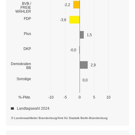
BVB /
-2,2
FREIE
WÄHLER
FDP
-3,6
Plus
1,5
DKP
-0,0
Demokraten
2,9
BB
Sonstige
0,0
%-Pkte.
-10
-5
0
5
10
Landtagswahl 2024
© Landeswahlleiter Brandenburg/Amt für Statistik Berlin-Brandenburg