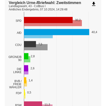
Vergleich Urne-/Briefwahl: Zweitstimmen
file_download
Landtagswahl, 43 - Cottbus I
Amtliches Endergebnis, 07.10.2024, 14:29:48
30,2
SPD
40,4
AfD
7,5
CDU
2,8
GRÜNE/B
90
2,6
DIE
LINKE
1,4
BVB /
FREIE
WÄHLER
0,5
FDP
11,3
BSW