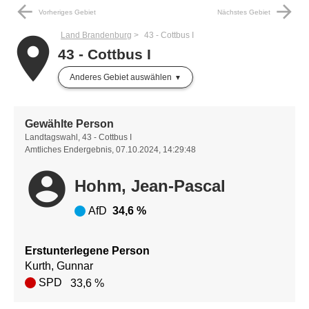
arrow_back
arrow_forward
Vorheriges Gebiet
Nächstes Gebiet
Land Brandenburg
43 - Cottbus I
place
43 - Cottbus I
Anderes Gebiet auswählen
Gewählte Person
Landtagswahl, 43 - Cottbus I
Amtliches Endergebnis, 07.10.2024, 14:29:48
account_circle
Hohm, Jean-Pascal
AfD
34,6 %
Erstunterlegene Person
Kurth, Gunnar
SPD
33,6 %