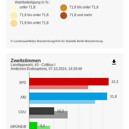
Wahlbeteiligung in %:
unter 71,8
71,8 bis unter 71,8
71,8 bis unter 71,8
71,8 und mehr
71,8 bis unter 71,8
© Landeswahlleiter Brandenburg/Amt für Statistik Berlin-Brandenburg
Zweitstimmen
file_download
Landtagswahl, 43 - Cottbus I
Amtliches Endergebnis, 07.10.2024, 14:29:48
32,3
SPD
31,8
AfD
10,2
CDU
3,2
GRÜNE/B