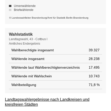
Urnenwählende
Briefwählende
© Landeswahlleiter Brandenburg/Amt für Statistik Berlin-Brandenburg
Wahlstatistik
Wahlstatistik
Landtagswahl, 43 - Cottbus I
Amtliches Endergebnis
Wahlberechtigte insgesamt
39.327
Wählende insgesamt
28.238
Wählende laut Wahlberechtigtenverzeichnis
17.495
Wählende mit Wahlschein
10.743
Wahlbeteiligung
71,8 %
Landtagswahlergebnisse nach Landkreisen und
kreisfreien Städten