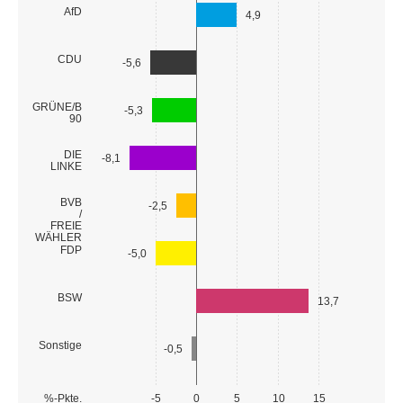
AfD
4,9
CDU
-5,6
GRÜNE/B
-5,3
90
DIE
-8,1
LINKE
BVB
-2,5
/
FREIE
WÄHLER
FDP
-5,0
BSW
13,7
Sonstige
-0,5
%-Pkte.
-5
0
5
10
15