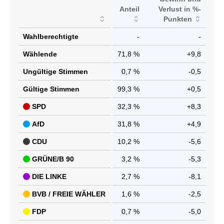
Anteil
Verlust in %-
Punkten
Wahlberechtigte
-
-
Wählende
71,8 %
+9,8
Ungültige Stimmen
0,7 %
-0,5
Gültige Stimmen
99,3 %
+0,5
SPD
32,3 %
+8,3
AfD
31,8 %
+4,9
CDU
10,2 %
-5,6
GRÜNE/B 90
3,2 %
-5,3
DIE LINKE
2,7 %
-8,1
BVB / FREIE WÄHLER
1,6 %
-2,5
FDP
0,7 %
-5,0