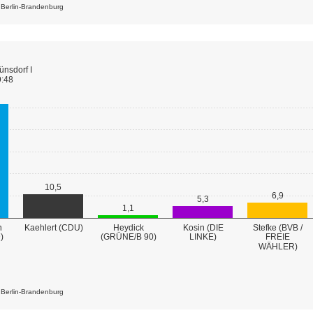
k Berlin-Brandenburg
nsdorf I
9:48
10,5
6,9
5,3
1,1
n
Kaehlert (CDU)
Heydick
Kosin (DIE
Stefke (BVB /
(GRÜNE/B 90)
)
LINKE)
FREIE
WÄHLER)
k Berlin-Brandenburg