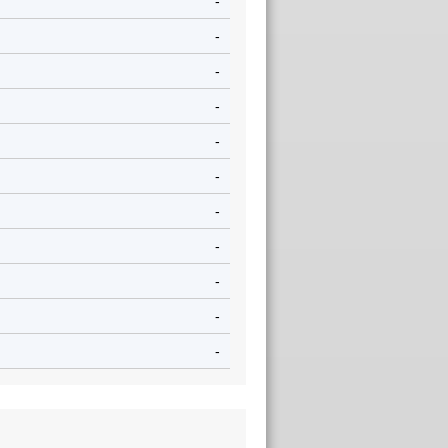
-
-
-
-
-
-
-
-
-
-
-