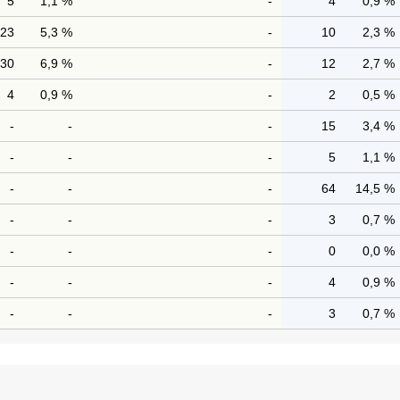
5
1,1 %
-
4
0,9 %
23
5,3 %
-
10
2,3 %
30
6,9 %
-
12
2,7 %
4
0,9 %
-
2
0,5 %
-
-
-
15
3,4 %
-
-
-
5
1,1 %
-
-
-
64
14,5 %
-
-
-
3
0,7 %
-
-
-
0
0,0 %
-
-
-
4
0,9 %
-
-
-
3
0,7 %