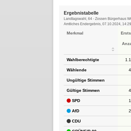
Ergebnistabelle
Ergebnistabelle
Landtagswahl, 64 - Zossen Bürgerhaus Wü
Amtliches Endergebnis, 07.10.2024, 14:2
Merkmal
Erst
Anz
Wahlberechtigte
1.
Wählende
Ungültige Stimmen
Gültige Stimmen
SPD
AfD
CDU