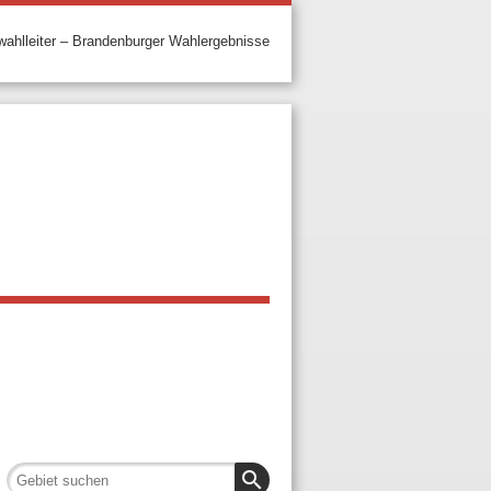
ahlleiter – Brandenburger Wahlergebnisse
search