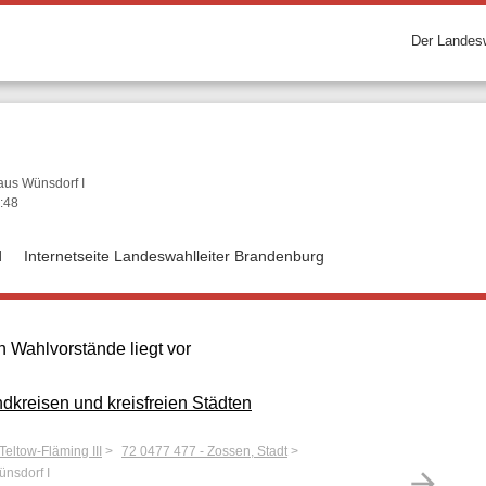
Der Landesw
aus Wünsdorf I
:48
d
Internetseite Landeswahlleiter Brandenburg
 Wahlvorstände liegt vor
kreisen und kreisfreien Städten
 Teltow-Fläming III
72 0477 477 - Zossen, Stadt
nsdorf I
arrow_forward