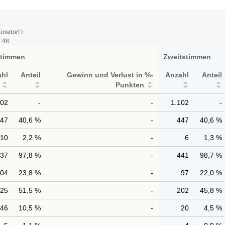
nsdorf I
9:48
stimmen
Zweitstimmen
ahl
Anteil
Gewinn und Verlust in %-
Anzahl
Anteil
Punkten
102
-
-
1.102
-
447
40,6 %
-
447
40,6 %
10
2,2 %
-
6
1,3 %
437
97,8 %
-
441
98,7 %
104
23,8 %
-
97
22,0 %
225
51,5 %
-
202
45,8 %
46
10,5 %
-
20
4,5 %