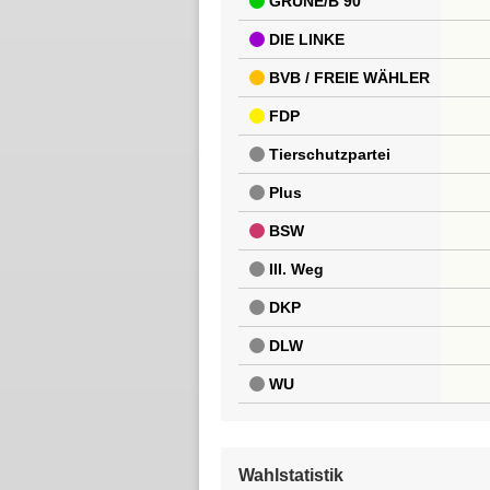
GRÜNE/B 90
DIE LINKE
BVB / FREIE WÄHLER
FDP
Tierschutzpartei
Plus
BSW
III. Weg
DKP
DLW
WU
Wahlstatistik