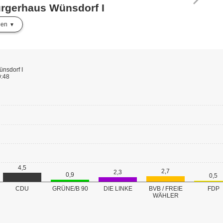
ürgerhaus Wünsdorf I
len
nsdorf I
9:48
4,5
2,7
2,3
0,9
0,5
GRÜNE/B 90
CDU
DIE LINKE
BVB / FREIE
FDP
WÄHLER