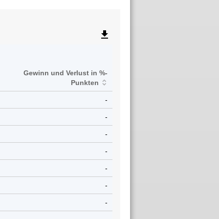
file_download
Gewinn und Verlust in %-
Punkten
-
-
-
-
-
-
-