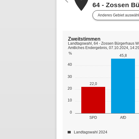
place
64 - Zossen B
Anderes Gebiet auswäh
Zweitstimmen
Landtagswahl, 64 - Zossen Bürgerhaus Wü
Amtliches Endergebnis, 07.10.2024, 14:2
%
45,8
40
30
22,0
20
10
0
SPD
AfD
Landtagswahl 2024