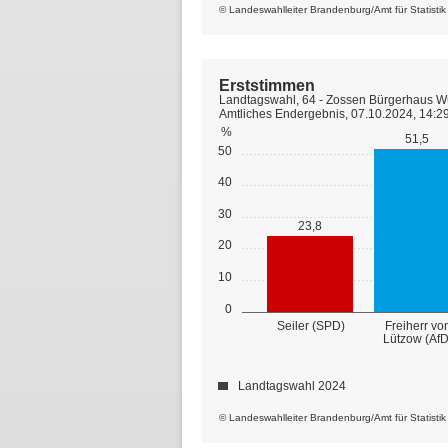
© Landeswahlleiter Brandenburg/Amt für Statisti
Erststimmen
Landtagswahl, 64 - Zossen Bürgerhaus Wü
Amtliches Endergebnis, 07.10.2024, 14:2
%
51,5
50
40
30
23,8
20
10
0
Seiler (SPD)
Freiherr vo
Lützow (AfD
Landtagswahl 2024
© Landeswahlleiter Brandenburg/Amt für Statisti