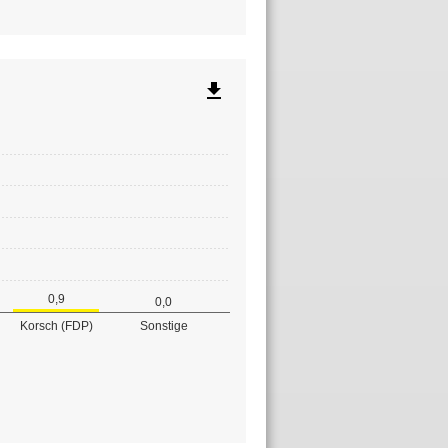
file_download
0,9
0,0
Korsch (FDP)
Sonstige