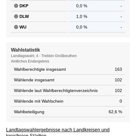
DKP
0,0 %
-
DLW
1,0 %
-
WU
0,0 %
-
Wahlstatistik
Wahlstatistik
Landtagswahl, 4 - Trebbin Großbeuthen
Amtliches Endergebnis
Wahlberechtigte insgesamt
163
Wählende insgesamt
102
Wählende laut Wahlberechtigtenverzeichnis
102
Wählende mit Wahlschein
0
Wahlbeteiligung
62,6 %
Landtagswahlergebnisse nach Landkreisen und
kreisfreien Städten