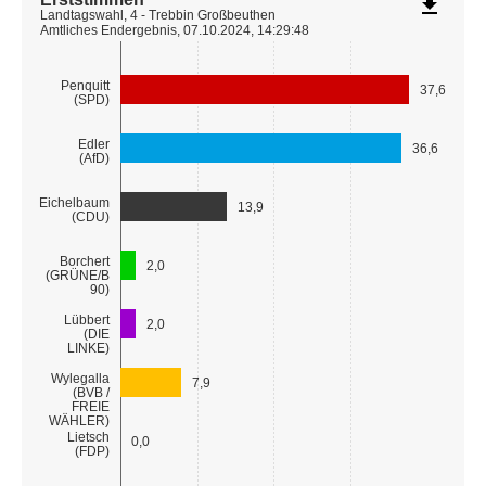
file_download
Landtagswahl, 4 - Trebbin Großbeuthen
Amtliches Endergebnis, 07.10.2024, 14:29:48
Penquitt
37,6
(SPD)
Edler
36,6
(AfD)
Eichelbaum
13,9
(CDU)
Borchert
2,0
(GRÜNE/B
90)
Lübbert
2,0
(DIE
LINKE)
Wylegalla
7,9
(BVB /
FREIE
WÄHLER)
Lietsch
0,0
(FDP)