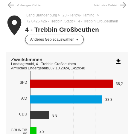
arrow_back
arrow_forward
Vorheriges Gebiet
Nächstes Gebiet
Land Brandenburg
23 - Teltow-Fläming I
place
72 0426 426 - Trebbin, Stadt
4 - Trebbin Großbeuthen
4 - Trebbin Großbeuthen
Anderes Gebiet auswählen
Zweitstimmen
file_download
Landtagswahl, 4 - Trebbin Großbeuthen
Amtliches Endergebnis, 07.10.2024, 14:29:48
SPD
38,2
AfD
33,3
CDU
8,8
GRÜNE/B
2,9
90