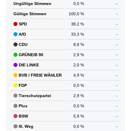
Ungültige Stimmen
0,0 %
-
Gültige Stimmen
100,0 %
-
SPD
38,2 %
-
AfD
33,3 %
-
CDU
8,8 %
-
GRÜNE/B 90
2,9 %
-
DIE LINKE
2,0 %
-
BVB / FREIE WÄHLER
4,9 %
-
FDP
0,0 %
-
Tierschutzpartei
2,9 %
-
Plus
0,0 %
-
BSW
5,9 %
-
III. Weg
0,0 %
-