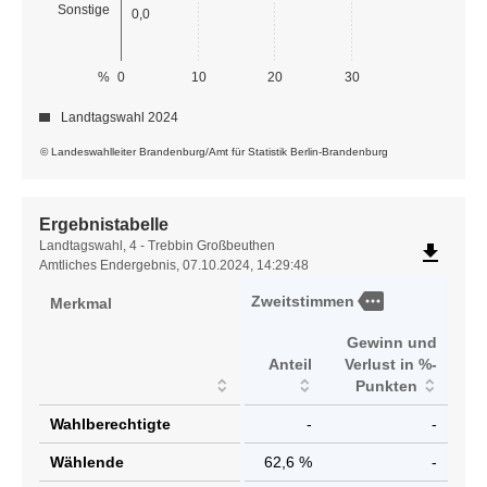
Sonstige
0,0
%
0
10
20
30
Landtagswahl 2024
© Landeswahlleiter Brandenburg/Amt für Statistik Berlin-Brandenburg
Ergebnistabelle
Ergebnistabelle
Landtagswahl, 4 - Trebbin Großbeuthen
file_download
Amtliches Endergebnis, 07.10.2024, 14:29:48
more
Zweitstimmen
Merkmal
Gewinn und
Anteil
Verlust in %-
Punkten
Wahlberechtigte
-
-
Wählende
62,6 %
-