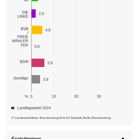
DIE
2,0
LINKE
BVB
4,9
/
FREIE
WÄHLER
FDP
0,0
BSW
5,9
Sonstige
3,9
%
0
10
20
30
Landtagswahl 2024
© Landeswahlleiter Brandenburg/Amt für Statistik Berlin-Brandenburg
Erststimmen