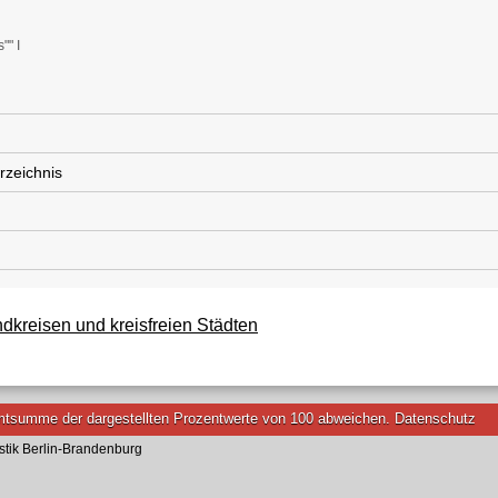
"" I
rzeichnis
kreisen und kreisfreien Städten
tsumme der dargestellten Prozentwerte von 100 abweichen.
Datenschutz
stik Berlin-Brandenburg