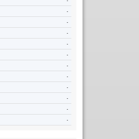
-
-
-
-
-
-
-
-
-
-
-
-