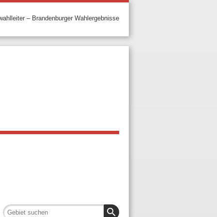
ahlleiter – Brandenburger Wahlergebnisse
search