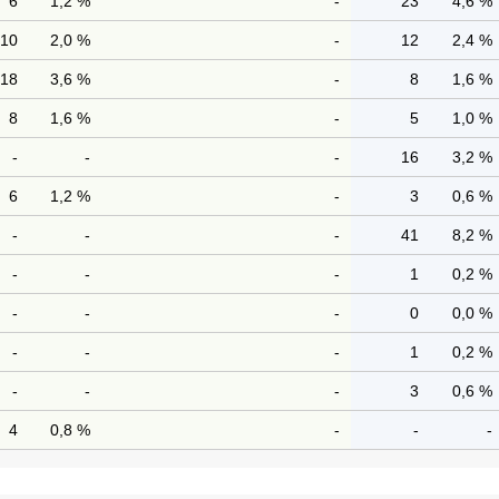
6
1,2 %
-
23
4,6 %
10
2,0 %
-
12
2,4 %
18
3,6 %
-
8
1,6 %
8
1,6 %
-
5
1,0 %
-
-
-
16
3,2 %
6
1,2 %
-
3
0,6 %
-
-
-
41
8,2 %
-
-
-
1
0,2 %
-
-
-
0
0,0 %
-
-
-
1
0,2 %
-
-
-
3
0,6 %
4
0,8 %
-
-
-