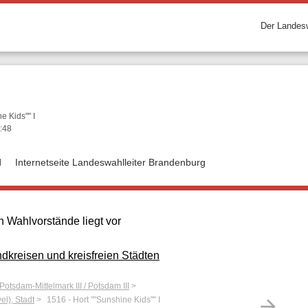
Der Landesw
e Kids"" I
:48
d
Internetseite Landeswahlleiter Brandenburg
 Wahlvorstände liegt vor
kreisen und kreisfreien Städten
 Potsdam-Mittelmark III / Potsdam III
l), Stadt
1516 - Hort ""Sunshine Kids"" I
arrow_forward