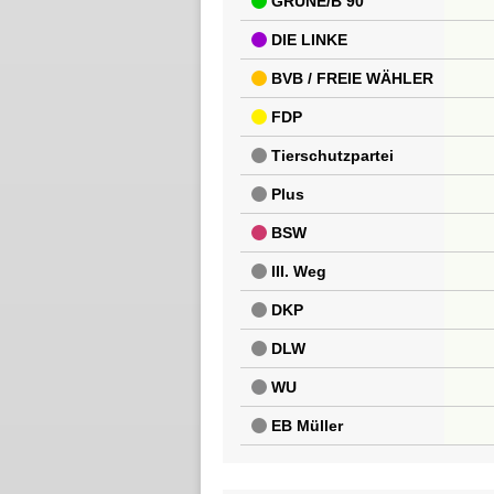
GRÜNE/B 90
DIE LINKE
BVB / FREIE WÄHLER
FDP
Tierschutzpartei
Plus
BSW
III. Weg
DKP
DLW
WU
EB Müller