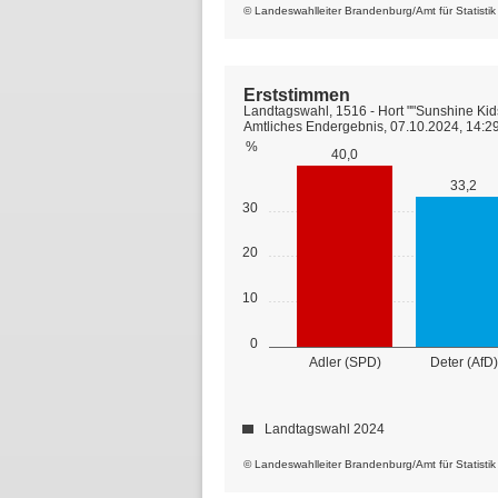
© Landeswahlleiter Brandenburg/Amt für Statisti
Erststimmen
Landtagswahl, 1516 - Hort ""Sunshine Kids
Amtliches Endergebnis, 07.10.2024, 14:2
%
40,0
33,2
30
20
10
0
Adler (SPD)
Deter (AfD)
Landtagswahl 2024
© Landeswahlleiter Brandenburg/Amt für Statisti