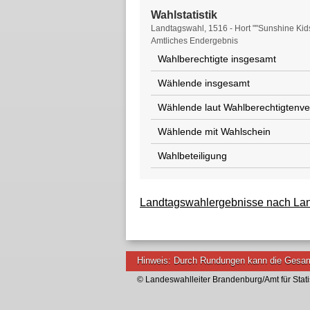
Wahlstatistik
Wahlstatistik
Landtagswahl, 1516 - Hort ""Sunshine Kids
Amtliches Endergebnis
Wahlberechtigte insgesamt
Wählende insgesamt
Wählende laut Wahlberechtigtenve
Wählende mit Wahlschein
Wahlbeteiligung
Landtagswahlergebnisse nach Land
Hinweis: Durch Rundungen kann die Gesam
© Landeswahlleiter Brandenburg/Amt für Stati