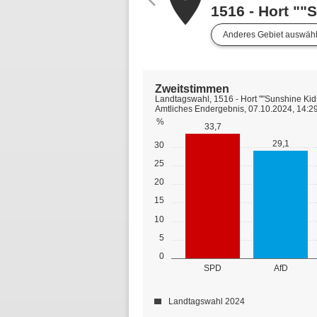
place
1516 - Hort ""
Anderes Gebiet auswäh
Zweitstimmen
Landtagswahl, 1516 - Hort ""Sunshine Kids
Amtliches Endergebnis, 07.10.2024, 14:2
%
33,7
29,1
30
25
20
15
10
5
0
SPD
AfD
Landtagswahl 2024