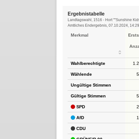
Ergebnistabelle
Ergebnistabelle
Landtagswahl, 1516 - Hort ""Sunshine Kids
Amtliches Endergebnis, 07.10.2024, 14:2
Merkmal
Erst
Anz
Wahlberechtigte
1.
Wählende
Ungültige Stimmen
Gültige Stimmen
SPD
AfD
CDU