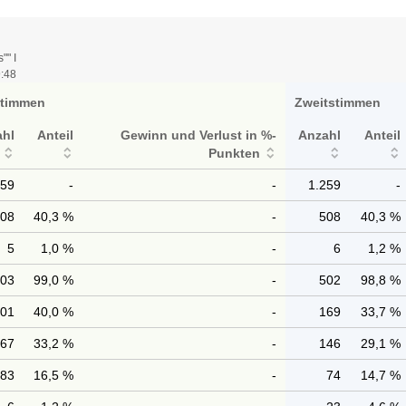
"" I
9:48
stimmen
Zweitstimmen
ahl
Anteil
Gewinn und Verlust in %-
Anzahl
Anteil
Punkten
259
-
-
1.259
-
508
40,3 %
-
508
40,3 %
5
1,0 %
-
6
1,2 %
503
99,0 %
-
502
98,8 %
201
40,0 %
-
169
33,7 %
167
33,2 %
-
146
29,1 %
83
16,5 %
-
74
14,7 %