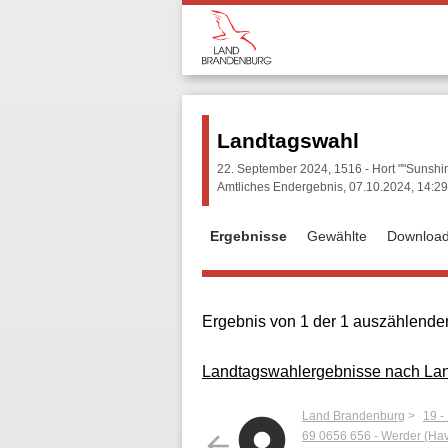
Landtagswahl
22. September 2024, 1516 - Hort ""Sunshin
Amtliches Endergebnis, 07.10.2024, 14:29
Ergebnisse
Gewählte
Downloa
Ergebnis von 1 der 1 auszählenden
Landtagswahlergebnisse nach Land
Land Brandenburg
19 -
69 0656 656 - Werder (Have
arrow_back