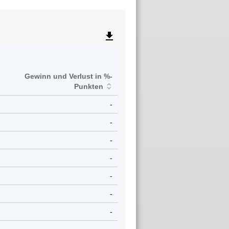
file_download
Gewinn und Verlust in %-
Punkten
-
-
-
-
-
-
-