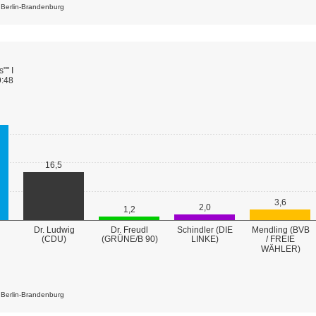
k Berlin-Brandenburg
"" I
9:48
16,5
3,6
2,0
1,2
Dr. Ludwig
Dr. Freudl
Schindler (DIE
Mendling (BVB
(GRÜNE/B 90)
(CDU)
LINKE)
/ FREIE
WÄHLER)
k Berlin-Brandenburg