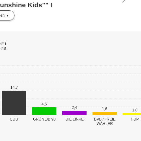
Sunshine Kids"" I
len
"" I
9:48
14,7
4,6
2,4
1,6
1,0
GRÜNE/B 90
CDU
DIE LINKE
BVB / FREIE
FDP
WÄHLER