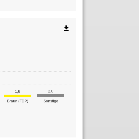
file_download
2,0
1,6
Braun (FDP)
Sonstige