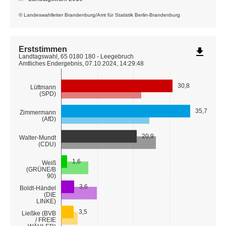
© Landeswahlleiter Brandenburg/Amt für Statistik Berlin-Brandenburg
Erststimmen
file_download
Landtagswahl, 65 0180 180 - Leegebruch
Amtliches Endergebnis, 07.10.2024, 14:29:48
30,8
Lüttmann
(SPD)
35,7
Zimmermann
(AfD)
20,9
Walter-Mundt
(CDU)
1,6
Weiß
(GRÜNE/B
90)
3,6
Boldt-Händel
(DIE
LINKE)
3,5
Ließke (BVB
/ FREIE