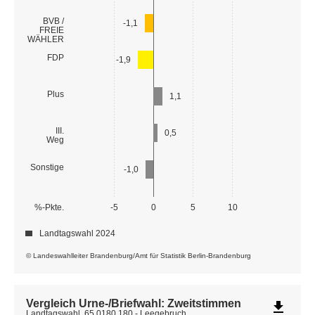
BVB /
-1,1
FREIE
WÄHLER
FDP
-1,9
Plus
1,1
III.
0,5
Weg
Sonstige
-1,0
%-Pkte.
-5
0
5
10
Landtagswahl 2024
© Landeswahlleiter Brandenburg/Amt für Statistik Berlin-Brandenburg
Vergleich Urne-/Briefwahl: Zweitstimmen
file_download
Landtagswahl, 65 0180 180 - Leegebruch