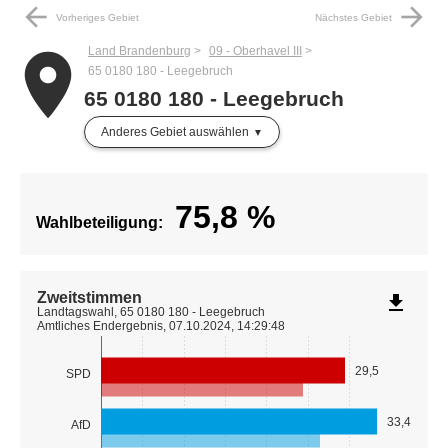
arrow_back
arrow_forward
Vorheriges Gebiet
Nächstes Gebiet
Land Brandenburg
09 - Oberhavel III
place
65 0180 180 - Leegebruch
65 0180 180 - Leegebruch
Anderes Gebiet auswählen
75,8
%
Wahlbeteiligung:
Zweitstimmen
file_download
Landtagswahl, 65 0180 180 - Leegebruch
Amtliches Endergebnis, 07.10.2024, 14:29:48
29,5
SPD
33,4
AfD