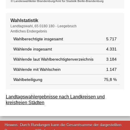
© Landeswahlleiter Brandenburg/Amt für Statistik Berlin-Brandenburg
Wahlstatistik
Wahlstatistik
Landtagswahl, 65 0180 180 - Leegebruch
Amtliches Endergebnis
Wahlberechtigte insgesamt
5.717
Wählende insgesamt
4.331
Wählende laut Wahlberechtigtenverzeichnis
3.184
Wählende mit Wahlschein
1.147
Wahlbeteiligung
75,8 %
Landtagswahlergebnisse nach Landkreisen und
kreisfreien Städten
Hinweis: Durch Rundungen kann die Gesamtsumme der dargestellten