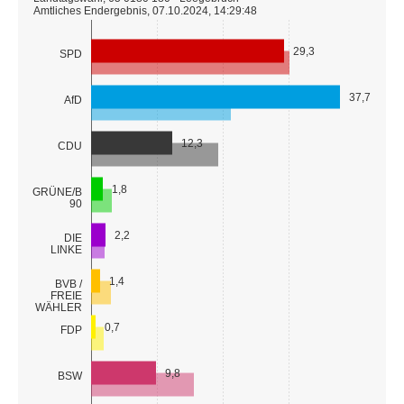
Amtliches Endergebnis, 07.10.2024, 14:29:48
29,3
SPD
37,7
AfD
12,3
CDU
1,8
GRÜNE/B
90
2,2
DIE
LINKE
1,4
BVB /
FREIE
WÄHLER
0,7
FDP
9,8
BSW