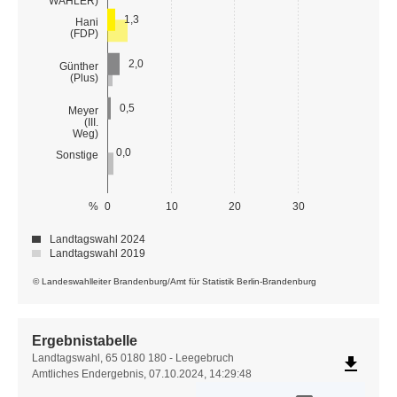
WÄHLER)
1,3
Hani
(FDP)
2,0
Günther
(Plus)
0,5
Meyer
(III.
Weg)
0,0
Sonstige
%
0
10
20
30
Landtagswahl 2024
Landtagswahl 2019
© Landeswahlleiter Brandenburg/Amt für Statistik Berlin-Brandenburg
Ergebnistabelle
Ergebnistabelle
Landtagswahl, 65 0180 180 - Leegebruch
file_download
Amtliches Endergebnis, 07.10.2024, 14:29:48