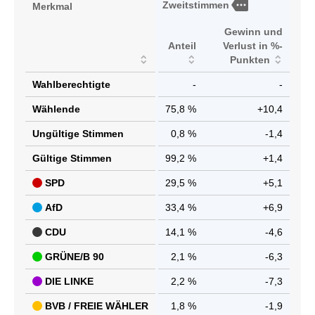
more
Zweitstimmen
Merkmal
Gewinn und
Anteil
Verlust in %-
Punkten
Wahlberechtigte
-
-
Wählende
75,8 %
+10,4
Ungültige Stimmen
0,8 %
-1,4
Gültige Stimmen
99,2 %
+1,4
SPD
29,5 %
+5,1
AfD
33,4 %
+6,9
CDU
14,1 %
-4,6
GRÜNE/B 90
2,1 %
-6,3
DIE LINKE
2,2 %
-7,3
BVB / FREIE WÄHLER
1,8 %
-1,9