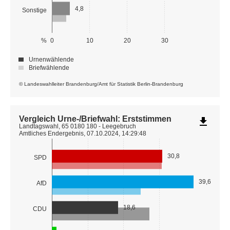
4,8
Sonstige
%
0
10
20
30
Urnenwählende
Briefwählende
© Landeswahlleiter Brandenburg/Amt für Statistik Berlin-Brandenburg
Vergleich Urne-/Briefwahl: Erststimmen
file_download
Landtagswahl, 65 0180 180 - Leegebruch
Amtliches Endergebnis, 07.10.2024, 14:29:48
30,8
SPD
39,6
AfD
18,6
CDU