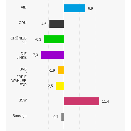
AfD
6,9
CDU
-4,6
GRÜNE/B
-6,3
90
DIE
-7,3
LINKE
BVB
-1,9
/
FREIE
WÄHLER
FDP
-2,5
BSW
11,4
Sonstige
-0,7