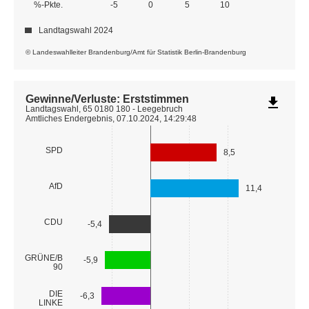
%-Pkte.
-5
0
5
10
Landtagswahl 2024
© Landeswahlleiter Brandenburg/Amt für Statistik Berlin-Brandenburg
Gewinne/Verluste: Erststimmen
file_download
Landtagswahl, 65 0180 180 - Leegebruch
Amtliches Endergebnis, 07.10.2024, 14:29:48
SPD
8,5
AfD
11,4
CDU
-5,4
GRÜNE/B
-5,9
90
DIE
-6,3
LINKE