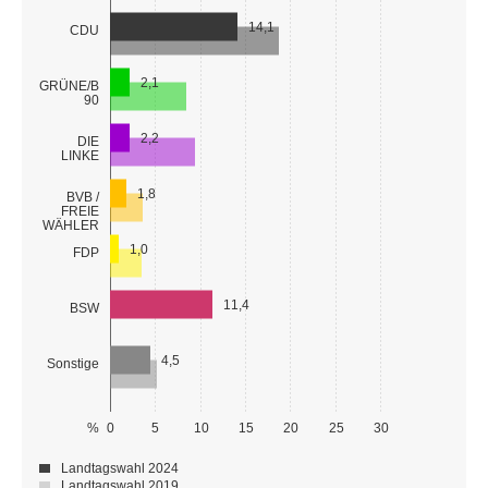
14,1
CDU
2,1
GRÜNE/B
90
2,2
DIE
LINKE
1,8
BVB /
FREIE
WÄHLER
1,0
FDP
11,4
BSW
4,5
Sonstige
%
0
5
10
15
20
25
30
Landtagswahl 2024
Landtagswahl 2019