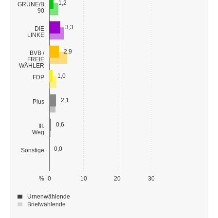
1,2
GRÜNE/B
90
3,3
DIE
LINKE
2,9
BVB /
FREIE
WÄHLER
1,0
FDP
2,1
Plus
0,6
III.
Weg
0,0
Sonstige
%
0
10
20
30
Urnenwählende
Briefwählende