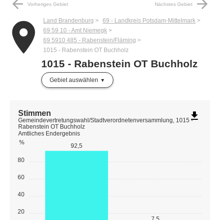
arrow_back
arrow_forward
Vorheriges Gebiet
Nächstes Gebiet
Land Brandenburg
69 - Landkreis Potsdam-Mittelmark
place
69 59 10 - Amt Niemegk
69 5910 485 - Rabenstein/Fläming
1015 - Rabenstein OT Buchholz
1015 - Rabenstein OT Buchholz
Gebiet auswählen
Stimmen
file_download
Gemeindevertretungswahl/Stadtverordnetenversammlung, 1015 -
Rabenstein OT Buchholz
Amtliches Endergebnis
%
92,5
80
60
40
20
7,5