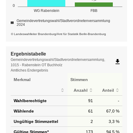
0
WG Rabenstein
FBB
Gemeindevertretungswahl/Stadtverordnetenversammlung
2024
© Landeswahlleiter Brandenburg/Amt für Statistik Berlin-Brandenburg
Ergebnistabelle
Ergebnistabelle
Gemeindevertretungswahl/Stadtverordnetenversammlung,
file_download
1015 - Rabenstein OT Buchholz
Amtliches Endergebnis
Merkmal
Stimmen
Anzahl
Anteil
Wahlberechtigte
91
-
Wählende
61
67,0 %
Ungültige Stimmzettel
2
3,3 %
Gültige Stimmen*
173
94,5 %