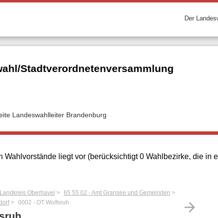
Der Landesw
ahl/Stadtverordnetenversammlung
seite Landeswahlleiter Brandenburg
 Wahlvorstände liegt vor (berücksichtigt 0 Wahlbezirke, die i
 Landkreis Oberhavel
65 55 02 - Amt Gransee und Gemeinden
dorf
0002 - OT Wolfsruh
arrow_forward
fsruh