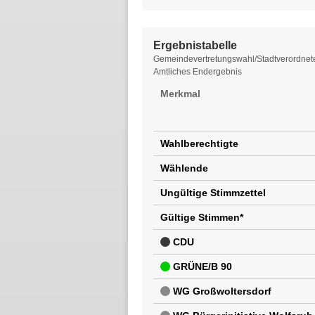
Ergebnistabelle
Ergebnistabelle
Gemeindevertretungswahl/Stadtverordnet
Amtliches Endergebnis
Merkmal
Wahlberechtigte
Wählende
Ungültige Stimmzettel
Gültige Stimmen*
CDU
GRÜNE/B 90
WG Großwoltersdorf