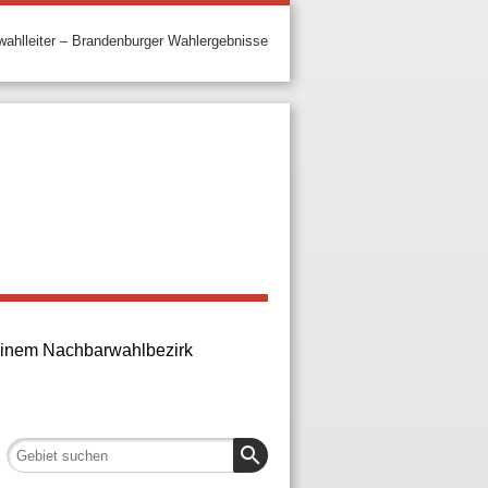
ahlleiter – Brandenburger Wahlergebnisse
n einem Nachbarwahlbezirk
search