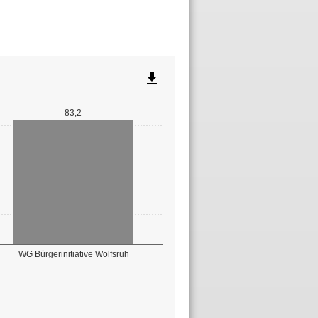
file_download
83,2
WG Bürgerinitiative Wolfsruh