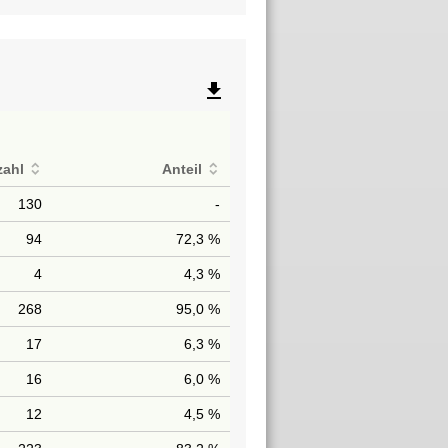
file_download
zahl
Anteil
130
-
94
72,3 %
4
4,3 %
268
95,0 %
17
6,3 %
16
6,0 %
12
4,5 %