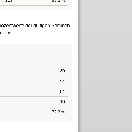
223
83,2 %
rozentwerte der gültigen Stimmen
n aus.
130
94
84
10
72,3 %