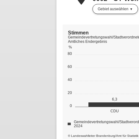
Gebiet auswählen
Stimmen
Gemeindevertretungswahl/Stadtverordnet
Amtliches Endergebnis
%
80
60
40
20
6,3
0
CDU
Gemeindevertretungswahl/Stadtveror
2024
© Landeswahlleiter Brandenburg/Amt für Statisti