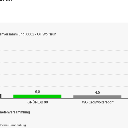
enversammlung, 0002 - OT Wolfsruh
6,0
4,5
GRÜNE/B 90
WG Großwoltersdorf
dnetenversammlung
k Berlin-Brandenburg