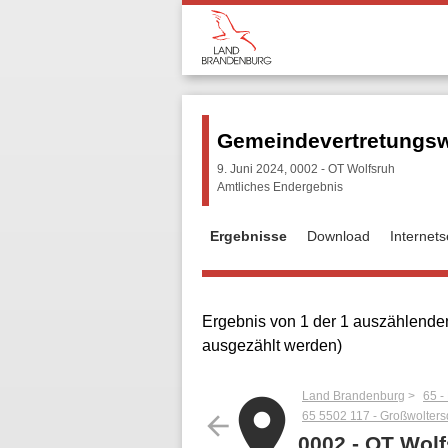
Gemeindevertretungsw
9. Juni 2024, 0002 - OT Wolfsruh
Amtliches Endergebnis
Ergebnisse
Download
Internet
Ergebnis von 1 der 1 auszählenden
ausgezählt werden)
Land Brandenburg
65 -
place
65 5502 117 - Großwolters
arrow_back
0002 - OT Wol