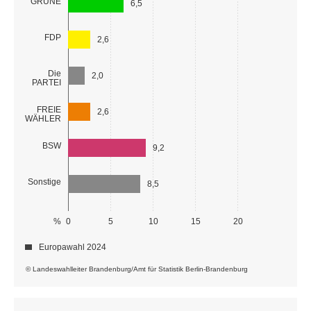
GRÜNE
6,5
FDP
2,6
Die
2,0
PARTEI
FREIE
2,6
WÄHLER
BSW
9,2
Sonstige
8,5
%
0
5
10
15
20
Europawahl 2024
© Landeswahlleiter Brandenburg/Amt für Statistik Berlin-Brandenburg