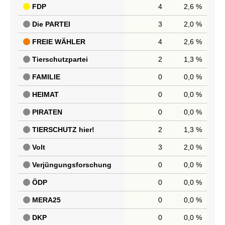
FDP
4
2,6 %
Die PARTEI
3
2,0 %
FREIE WÄHLER
4
2,6 %
Tierschutzpartei
2
1,3 %
FAMILIE
0
0,0 %
HEIMAT
0
0,0 %
PIRATEN
0
0,0 %
TIERSCHUTZ hier!
2
1,3 %
Volt
3
2,0 %
Verjüngungsforschung
0
0,0 %
ÖDP
0
0,0 %
MERA25
0
0,0 %
DKP
0
0,0 %