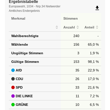
Ergebnistabelle
Ergebnistabelle
Europawahl, 1034 - Nrp.34 Nietwerder
file_download
Amtliches Endergebnis
Merkmal
Stimmen
Anzahl
Anteil
Wahlberechtigte
240
-
Wählende
156
65,0 %
Ungültige Stimmen
3
1,9 %
Gültige Stimmen
153
98,1 %
AfD
35
22,9 %
CDU
26
17,0 %
SPD
33
21,6 %
DIE LINKE
11
7,2 %
GRÜNE
10
6,5 %