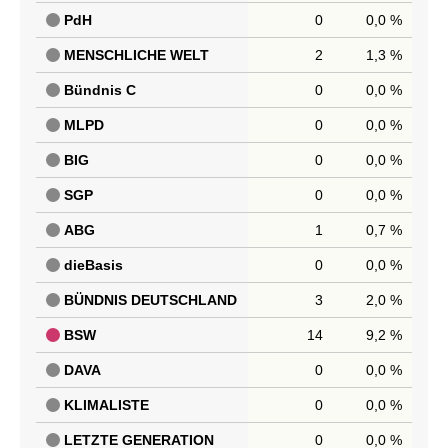
PdH
0
0,0 %
MENSCHLICHE WELT
2
1,3 %
Bündnis C
0
0,0 %
MLPD
0
0,0 %
BIG
0
0,0 %
SGP
0
0,0 %
ABG
1
0,7 %
dieBasis
0
0,0 %
BÜNDNIS DEUTSCHLAND
3
2,0 %
BSW
14
9,2 %
DAVA
0
0,0 %
KLIMALISTE
0
0,0 %
LETZTE GENERATION
0
0,0 %