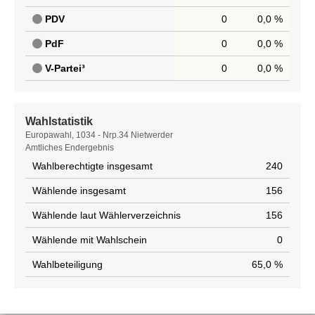
PDV
0
0,0 %
PdF
0
0,0 %
V-Partei³
0
0,0 %
Wahlstatistik
Wahlstatistik
Europawahl, 1034 - Nrp.34 Nietwerder
Amtliches Endergebnis
Wahlberechtigte insgesamt
240
Wählende insgesamt
156
Wählende laut Wählerverzeichnis
156
Wählende mit Wahlschein
0
Wahlbeteiligung
65,0 %