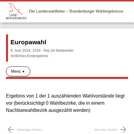
Der Landeswahlleiter – Brandenburger Wahlergebnisse
Europawahl
9. Juni 2024, 1034 - Nrp.34 Nietwerder
Amtliches Endergebnis
Menü
Ergebnis von 1 der 1 auszählenden Wahlvorstände liegt
vor (berücksichtigt 0 Wahlbezirke, die in einem
Nachbarwahlbezirk ausgezählt werden)
arrow_back
arrow_forward
Vorheriges Gebiet
Nächstes Gebiet