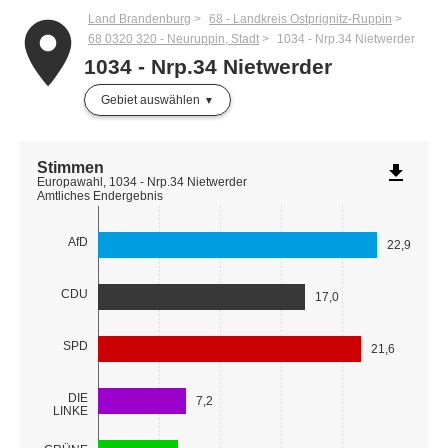
Land Brandenburg
68 - Landkreis Ostprignitz-Ruppin
place
68 0320 320 - Neuruppin, Stadt
1034 - Nrp.34 Nietwerder
1034 - Nrp.34 Nietwerder
Gebiet auswählen
Stimmen
file_download
Europawahl, 1034 - Nrp.34 Nietwerder
Amtliches Endergebnis
AfD
22,9
CDU
17,0
SPD
21,6
DIE
7,2
LINKE