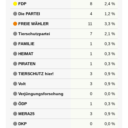
FDP
8
2,4 %
Die PARTEI
4
1,2 %
FREIE WÄHLER
11
3,3 %
Tierschutzpartei
7
2,1 %
FAMILIE
1
0,3 %
HEIMAT
1
0,3 %
PIRATEN
1
0,3 %
TIERSCHUTZ hier!
3
0,9 %
Volt
3
0,9 %
Verjüngungsforschung
0
0,0 %
ÖDP
1
0,3 %
MERA25
3
0,9 %
DKP
0
0,0 %