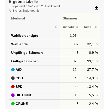
Ergebnistabelle
Ergebnistabelle
Europawahl, 1020 - Nrp.20 Liebknecht I
file_download
Amtliches Endergebnis
Merkmal
Stimmen
Anzahl
Anteil
Wahlberechtigte
1.034
-
Wählende
332
32,1 %
Ungültige Stimmen
3
0,9 %
Gültige Stimmen
329
99,1 %
AfD
124
37,7 %
CDU
49
14,9 %
SPD
44
13,4 %
DIE LINKE
18
5,5 %
GRÜNE
8
2,4 %