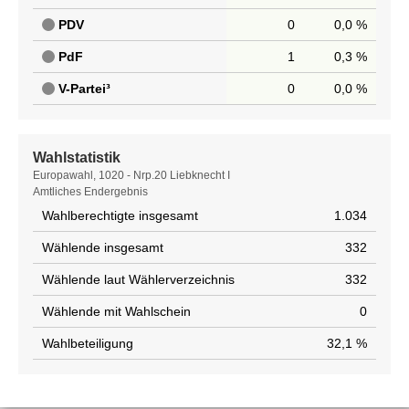
PDV
0
0,0 %
PdF
1
0,3 %
V-Partei³
0
0,0 %
Wahlstatistik
Wahlstatistik
Europawahl, 1020 - Nrp.20 Liebknecht I
Amtliches Endergebnis
Wahlberechtigte insgesamt
1.034
Wählende insgesamt
332
Wählende laut Wählerverzeichnis
332
Wählende mit Wahlschein
0
Wahlbeteiligung
32,1 %