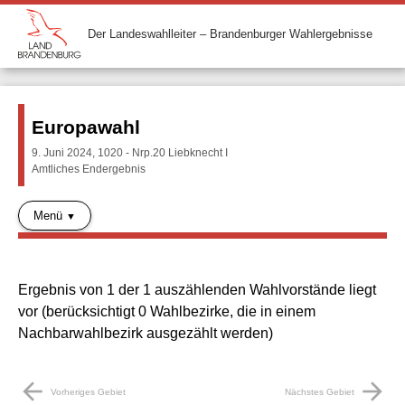
Der Landeswahlleiter – Brandenburger Wahlergebnisse
Europawahl
9. Juni 2024, 1020 - Nrp.20 Liebknecht I
Amtliches Endergebnis
Menü
Ergebnis von 1 der 1 auszählenden Wahlvorstände liegt
vor (berücksichtigt 0 Wahlbezirke, die in einem
Nachbarwahlbezirk ausgezählt werden)
arrow_back
arrow_forward
Vorheriges Gebiet
Nächstes Gebiet