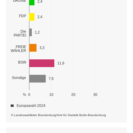
GRÜNE
2,4
FDP
2,4
Die
1,2
PARTEI
FREIE
3,3
WÄHLER
BSW
11,6
Sonstige
7,6
%
0
10
20
30
Europawahl 2024
© Landeswahlleiter Brandenburg/Amt für Statistik Berlin-Brandenburg