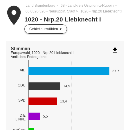
Land Brandenburg
68 - Landkreis Ostprignitz-Ruppin
place
68 0320 320 - Neuruppin, Stadt
1020 - Nrp.20 Liebknecht I
1020 - Nrp.20 Liebknecht I
Gebiet auswählen
Stimmen
file_download
Europawahl, 1020 - Nrp.20 Liebknecht I
Amtliches Endergebnis
AfD
37,7
CDU
14,9
SPD
13,4
DIE
5,5
LINKE