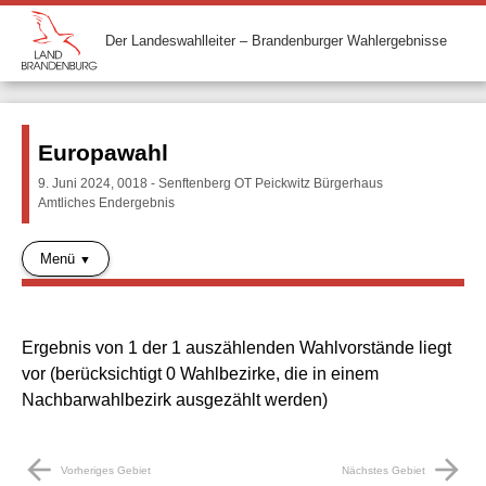
Der Landeswahlleiter – Brandenburger Wahlergebnisse
Europawahl
9. Juni 2024, 0018 - Senftenberg OT Peickwitz Bürgerhaus
Amtliches Endergebnis
Menü
Ergebnis von 1 der 1 auszählenden Wahlvorstände liegt
vor (berücksichtigt 0 Wahlbezirke, die in einem
Nachbarwahlbezirk ausgezählt werden)
arrow_back
arrow_forward
Vorheriges Gebiet
Nächstes Gebiet