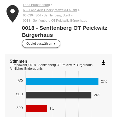
Land Brandenburg
place
66 - Landkreis Oberspreewald-Lausitz
66 0304 304 - Senftenberg, Stadt
0018 - Senftenberg OT Peickwitz Bürgerhaus
0018 - Senftenberg OT Peickwitz
Bürgerhaus
Gebiet auswählen
Stimmen
file_download
Europawahl, 0018 - Senftenberg OT Peickwitz Bürgerhaus
Amtliches Endergebnis
AfD
27,6
CDU
24,9
SPD
8,1