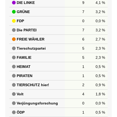
DIE LINKE
9
4,1 %
GRÜNE
7
3,2 %
FDP
0
0,0 %
Die PARTEI
7
3,2 %
FREIE WÄHLER
6
2,7 %
Tierschutzpartei
5
2,3 %
FAMILIE
5
2,3 %
HEIMAT
1
0,5 %
PIRATEN
1
0,5 %
TIERSCHUTZ hier!
2
0,9 %
Volt
4
1,8 %
Verjüngungsforschung
0
0,0 %
ÖDP
1
0,5 %