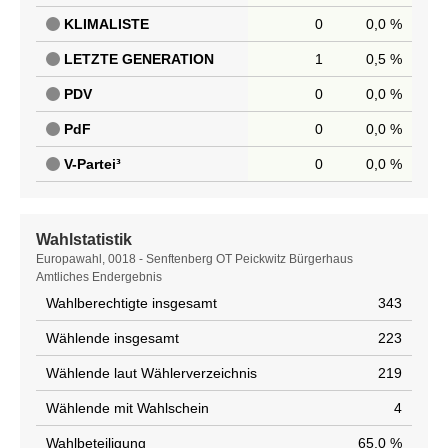
KLIMALISTE
0
0,0 %
LETZTE GENERATION
1
0,5 %
PDV
0
0,0 %
PdF
0
0,0 %
V-Partei³
0
0,0 %
Wahlstatistik
Wahlstatistik
Europawahl, 0018 - Senftenberg OT Peickwitz Bürgerhaus
Amtliches Endergebnis
Wahlberechtigte insgesamt
343
Wählende insgesamt
223
Wählende laut Wählerverzeichnis
219
Wählende mit Wahlschein
4
Wahlbeteiligung
65,0 %