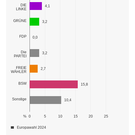
DIE
4,1
LINKE
GRÜNE
3,2
FDP
0,0
Die
3,2
PARTEI
FREIE
2,7
WÄHLER
BSW
15,8
Sonstige
10,4
%
0
5
10
15
20
25
Europawahl 2024