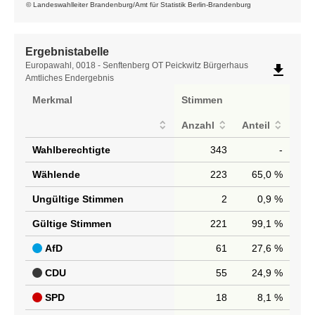
© Landeswahlleiter Brandenburg/Amt für Statistik Berlin-Brandenburg
Ergebnistabelle
Ergebnistabelle
Europawahl, 0018 - Senftenberg OT Peickwitz Bürgerhaus
file_download
Amtliches Endergebnis
Merkmal
Stimmen
Anzahl
Anteil
Wahlberechtigte
343
-
Wählende
223
65,0 %
Ungültige Stimmen
2
0,9 %
Gültige Stimmen
221
99,1 %
AfD
61
27,6 %
CDU
55
24,9 %
SPD
18
8,1 %