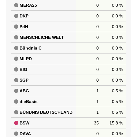
MERA25
0
0,0 %
DKP
0
0,0 %
PdH
0
0,0 %
MENSCHLICHE WELT
0
0,0 %
Bündnis C
0
0,0 %
MLPD
0
0,0 %
BIG
0
0,0 %
SGP
0
0,0 %
ABG
1
0,5 %
dieBasis
1
0,5 %
BÜNDNIS DEUTSCHLAND
1
0,5 %
BSW
35
15,8 %
DAVA
0
0,0 %