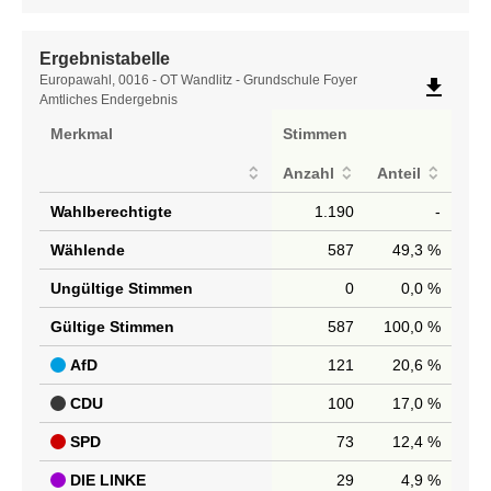
Ergebnistabelle
Ergebnistabelle
Europawahl, 0016 - OT Wandlitz - Grundschule Foyer
file_download
Amtliches Endergebnis
Merkmal
Stimmen
Anzahl
Anteil
Wahlberechtigte
1.190
-
Wählende
587
49,3 %
Ungültige Stimmen
0
0,0 %
Gültige Stimmen
587
100,0 %
AfD
121
20,6 %
CDU
100
17,0 %
SPD
73
12,4 %
DIE LINKE
29
4,9 %