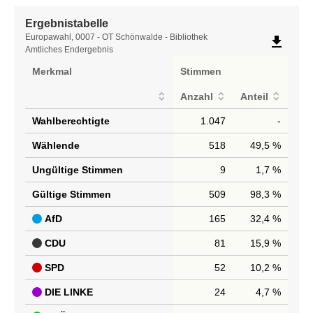
Ergebnistabelle
Ergebnistabelle
Europawahl, 0007 - OT Schönwalde - Bibliothek
file_download
Amtliches Endergebnis
Merkmal
Stimmen
Anzahl
Anteil
Wahlberechtigte
1.047
-
Wählende
518
49,5 %
Ungültige Stimmen
9
1,7 %
Gültige Stimmen
509
98,3 %
AfD
165
32,4 %
CDU
81
15,9 %
SPD
52
10,2 %
DIE LINKE
24
4,7 %