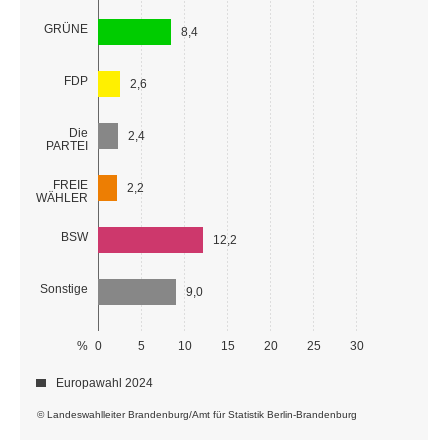
GRÜNE
8,4
FDP
2,6
Die
2,4
PARTEI
FREIE
2,2
WÄHLER
BSW
12,2
Sonstige
9,0
%
0
5
10
15
20
25
30
Europawahl 2024
© Landeswahlleiter Brandenburg/Amt für Statistik Berlin-Brandenburg