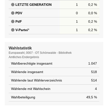
LETZTE GENERATION
1
0,2 %
PDV
0
0,0 %
PdF
1
0,2 %
V-Partei³
1
0,2 %
Wahlstatistik
Wahlstatistik
Europawahl, 0007 - OT Schönwalde - Bibliothek
Amtliches Endergebnis
Wahlberechtigte insgesamt
1.047
Wählende insgesamt
518
Wählende laut Wählerverzeichnis
514
Wählende mit Wahlschein
4
Wahlbeteiligung
49,5 %