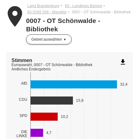
Land Brandenburg
60 - Landkreis Barnim
place
60 0269 269 - Wandlitz
0007 - OT Schönwalde - Bibliothek
0007 - OT Schönwalde -
Bibliothek
Gebiet auswählen
Stimmen
file_download
Europawahl, 0007 - OT Schönwalde - Bibliothek
Amtliches Endergebnis
AfD
32,4
CDU
15,9
SPD
10,2
DIE
4,7
LINKE