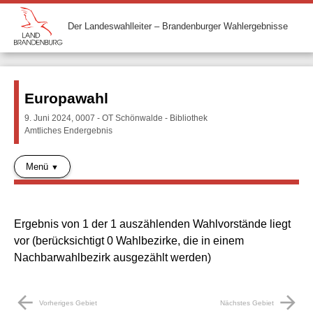
Der Landeswahlleiter – Brandenburger Wahlergebnisse
Europawahl
9. Juni 2024, 0007 - OT Schönwalde - Bibliothek
Amtliches Endergebnis
Menü
Ergebnis von 1 der 1 auszählenden Wahlvorstände liegt
vor (berücksichtigt 0 Wahlbezirke, die in einem
Nachbarwahlbezirk ausgezählt werden)
arrow_back
arrow_forward
Vorheriges Gebiet
Nächstes Gebiet