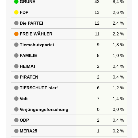
GRÜNE
43
8,4 %
FDP
13
2,6 %
Die PARTEI
12
2,4 %
FREIE WÄHLER
11
2,2 %
Tierschutzpartei
9
1,8 %
FAMILIE
5
1,0 %
HEIMAT
2
0,4 %
PIRATEN
2
0,4 %
TIERSCHUTZ hier!
6
1,2 %
Volt
7
1,4 %
Verjüngungsforschung
0
0,0 %
ÖDP
2
0,4 %
MERA25
1
0,2 %