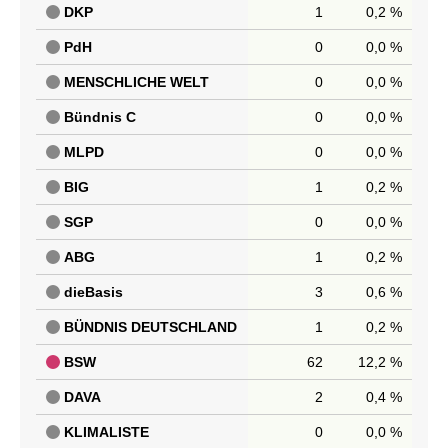
DKP
1
0,2 %
PdH
0
0,0 %
MENSCHLICHE WELT
0
0,0 %
Bündnis C
0
0,0 %
MLPD
0
0,0 %
BIG
1
0,2 %
SGP
0
0,0 %
ABG
1
0,2 %
dieBasis
3
0,6 %
BÜNDNIS DEUTSCHLAND
1
0,2 %
BSW
62
12,2 %
DAVA
2
0,4 %
KLIMALISTE
0
0,0 %