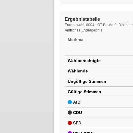
Ergebnistabelle
Ergebnistabelle
Europawahl, 0004 - OT Basdorf - Bibliothe
Amtliches Endergebnis
Merkmal
Wahlberechtigte
Wählende
Ungültige Stimmen
Gültige Stimmen
AfD
CDU
SPD