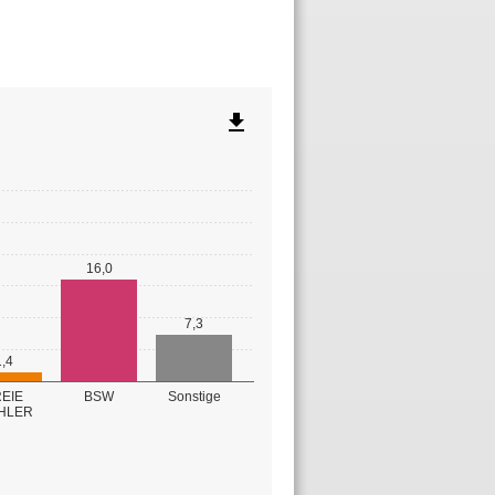
file_download
16,0
7,3
1,4
EIE
BSW
Sonstige
HLER