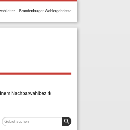
ahlleiter – Brandenburger Wahlergebnisse
n einem Nachbarwahlbezirk
search