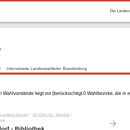
Der Landesw
k
d
Internetseite Landeswahlleiter Brandenburg
 Wahlvorstände liegt vor (berücksichtigt 0 Wahlbezirke, die i
 Landkreis Barnim
60 0269 269 - Wandlitz
thek
arrow_forward
orf - Bibliothek