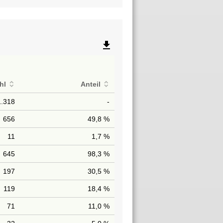
file_download
hl
Anteil
1.318
-
656
49,8 %
11
1,7 %
645
98,3 %
197
30,5 %
119
18,4 %
71
11,0 %