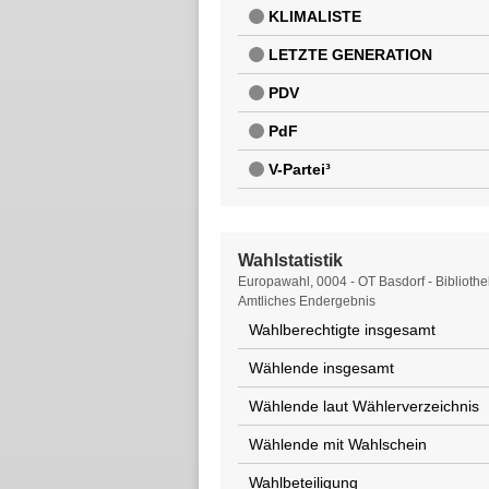
KLIMALISTE
LETZTE GENERATION
PDV
PdF
V-Partei³
Wahlstatistik
Wahlstatistik
Europawahl, 0004 - OT Basdorf - Bibliothe
Amtliches Endergebnis
Wahlberechtigte insgesamt
Wählende insgesamt
Wählende laut Wählerverzeichnis
Wählende mit Wahlschein
Wahlbeteiligung