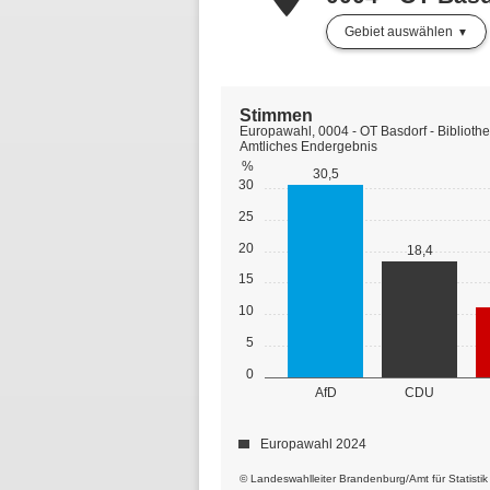
Gebiet auswählen
Stimmen
Europawahl, 0004 - OT Basdorf - Biblioth
Amtliches Endergebnis
%
30,5
30
25
20
18,4
15
10
5
0
AfD
CDU
Europawahl 2024
© Landeswahlleiter Brandenburg/Amt für Statisti