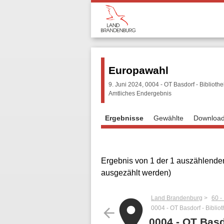
Europawahl
9. Juni 2024, 0004 - OT Basdorf - Bibliothe
Amtliches Endergebnis
Ergebnisse
Gewählte
Downloa
Ergebnis von 1 der 1 auszählenden
ausgezählt werden)
Land Brandenburg
60 -
place
0004 - OT Basdorf - Biblio
arrow_back
0004 - OT Basd