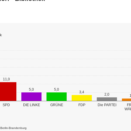
ek
11,0
5,0
5,0
3,4
2,0
GRÜNE
SPD
DIE LINKE
FDP
Die PARTEI
FR
WÄ
k Berlin-Brandenburg