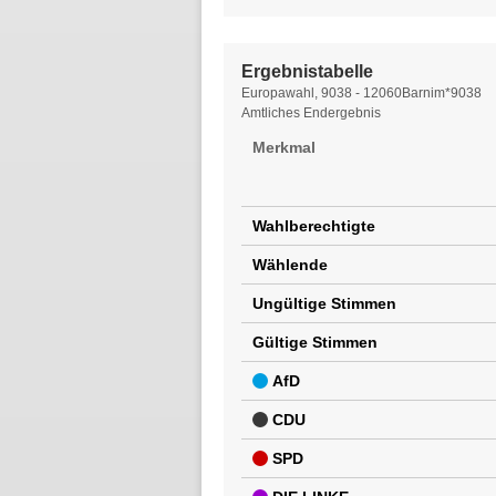
Ergebnistabelle
Ergebnistabelle
Europawahl, 9038 - 12060Barnim*9038
Amtliches Endergebnis
Merkmal
Wahlberechtigte
Wählende
Ungültige Stimmen
Gültige Stimmen
AfD
CDU
SPD