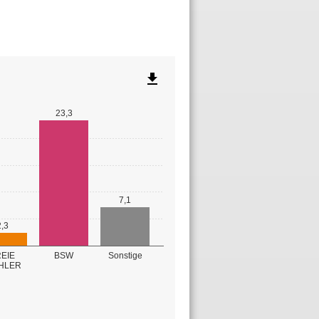
file_download
23,3
7,1
2,3
EIE
BSW
Sonstige
HLER