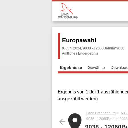
Europawahl
9. Juni 2024, 9038 - 12060Barnim*9038
Amtliches Endergebnis
Ergebnisse
Gewählte
Downloa
Ergebnis von 1 der 1 auszählenden
ausgezählt werden)
Land Brandenburg
60 -
place
9038 - 12060Barnim*9038
arrow_back
9038 - 12060B