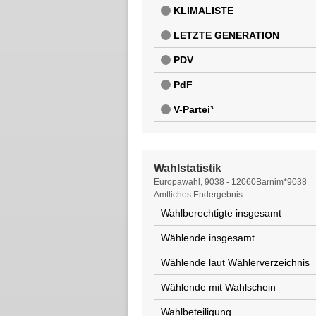
KLIMALISTE
LETZTE GENERATION
PDV
PdF
V-Partei³
Wahlstatistik
Wahlstatistik
Europawahl, 9038 - 12060Barnim*9038
Amtliches Endergebnis
Wahlberechtigte insgesamt
Wählende insgesamt
Wählende laut Wählerverzeichnis
Wählende mit Wahlschein
Wahlbeteiligung