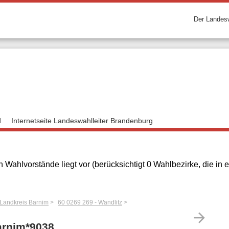
Der Landesw
d
Internetseite Landeswahlleiter Brandenburg
 Wahlvorstände liegt vor (berücksichtigt 0 Wahlbezirke, die i
 Landkreis Barnim
60 0269 269 - Wandlitz
arrow_forward
arnim*9038