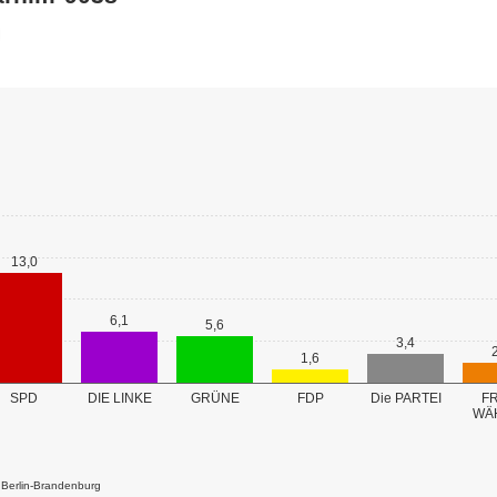
13,0
6,1
5,6
3,4
1,6
GRÜNE
SPD
DIE LINKE
FDP
Die PARTEI
FR
WÄ
k Berlin-Brandenburg