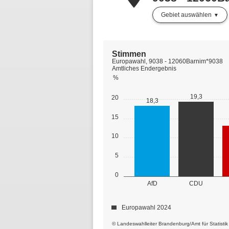
Gebiet auswählen
Stimmen
Europawahl, 9038 - 12060Barnim*9038
Amtliches Endergebnis
%
19,3
20
18,3
15
10
5
0
AfD
CDU
Europawahl 2024
© Landeswahlleiter Brandenburg/Amt für Statisti