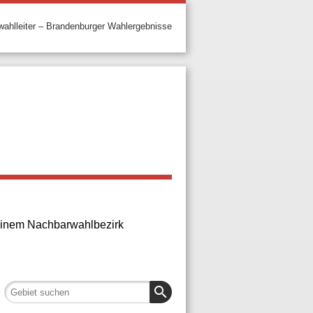
ahlleiter – Brandenburger Wahlergebnisse
n einem Nachbarwahlbezirk
search