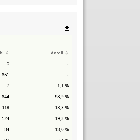
file_download
hl
Anteil
0
-
651
-
7
1,1 %
644
98,9 %
118
18,3 %
124
19,3 %
84
13,0 %